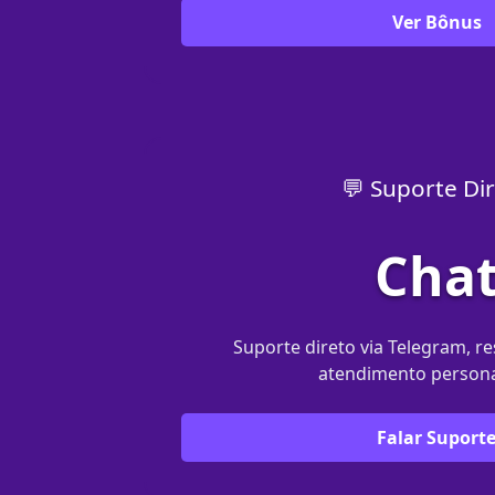
Ver Bônus
💬 Suporte Di
Cha
Suporte direto via Telegram, r
atendimento persona
Falar Suport