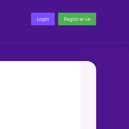
Login
Registrar-se