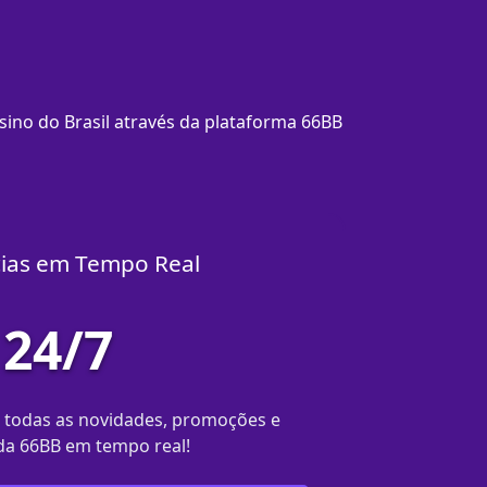
ino do Brasil através da plataforma 66BB
cias em Tempo Real
24/7
e todas as novidades, promoções e
da 66BB em tempo real!