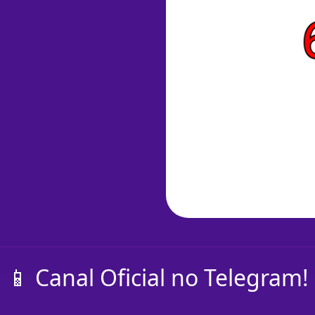
📱 Canal Oficial no Telegram!