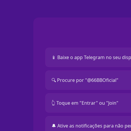
📱 Baixe o app Telegram no seu disp
🔍 Procure por "@66BBOficial"
👆 Toque em "Entrar" ou "Join"
🔔 Ative as notificações para não p