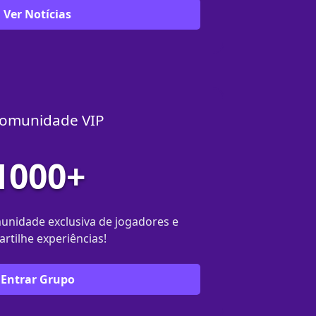
Ver Notícias
Comunidade VIP
1000+
unidade exclusiva de jogadores e
rtilhe experiências!
Entrar Grupo