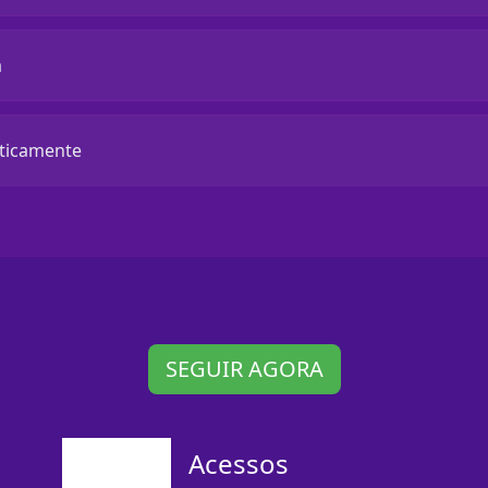
a
aticamente
SEGUIR AGORA
Acessos