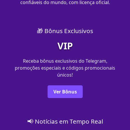
confiáveis do mundo, com licença oficial.
🎁 Bônus Exclusivos
VIP
Receba bônus exclusivos do Telegram,
promoções especiais e códigos promocionais
únicos!
Ver Bônus
📢 Notícias em Tempo Real