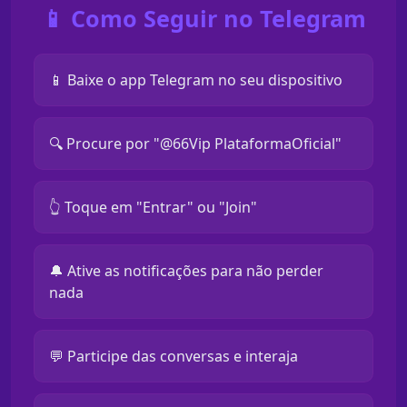
📱 Como Seguir no Telegram
📱 Baixe o app Telegram no seu dispositivo
🔍 Procure por "@66Vip PlataformaOficial"
👆 Toque em "Entrar" ou "Join"
🔔 Ative as notificações para não perder
nada
💬 Participe das conversas e interaja