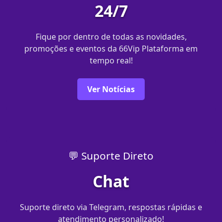
24/7
Fique por dentro de todas as novidades,
promoções e eventos da 66Vip Plataforma em
tempo real!
Ver Notícias
💬 Suporte Direto
Chat
Suporte direto via Telegram, respostas rápidas e
atendimento personalizado!