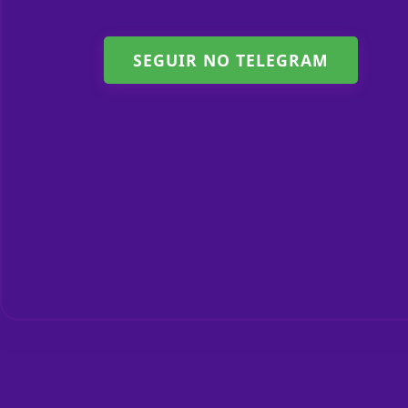
SEGUIR NO TELEGRAM