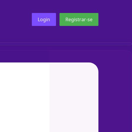
Login
Registrar-se