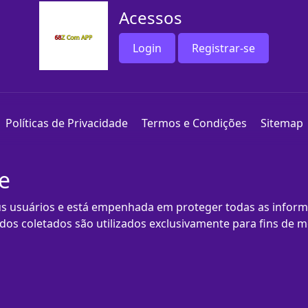
Acessos
Login
Registrar-se
Políticas de Privacidade
Termos e Condições
Sitemap
de
eus usuários e está empenhada em proteger todas as inform
os coletados são utilizados exclusivamente para fins de m