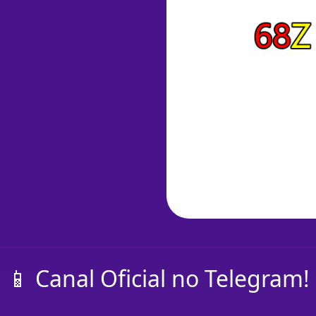
📱 Canal Oficial no Telegram!