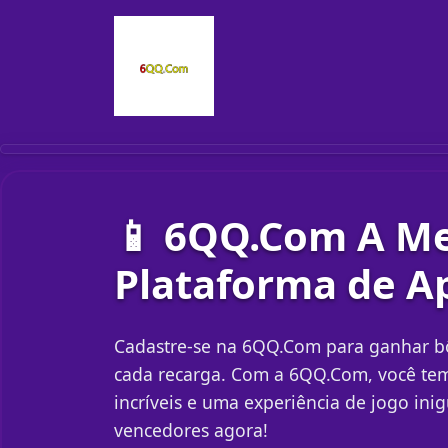
📱 6QQ.Com A M
Plataforma de A
Cadastre-se na 6QQ.Com para ganhar b
cada recarga. Com a 6QQ.Com, você te
incríveis e uma experiência de jogo inig
vencedores agora!