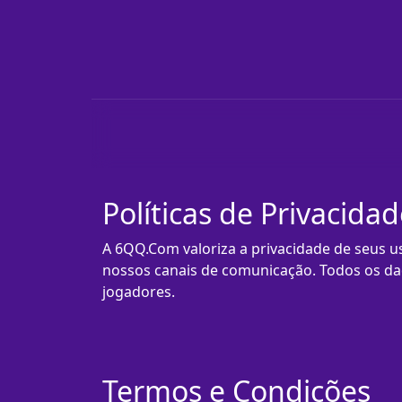
Políticas de Privacida
A 6QQ.Com valoriza a privacidade de seus 
nossos canais de comunicação. Todos os dad
jogadores.
Termos e Condições