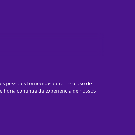
es pessoais fornecidas durante o uso de
elhoria contínua da experiência de nossos