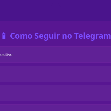
📱 Como Seguir no Telegram
ositivo