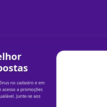
elhor
postas
ônus no cadastro e em
m acesso a promoções
ualável. Junte-se aos