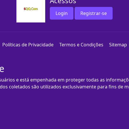
Acessos
Login
Registrar-se
Políticas de Privacidade
Termos e Condições
Sitemap
de
usuários e está empenhada em proteger todas as informaçõ
os coletados são utilizados exclusivamente para fins de m