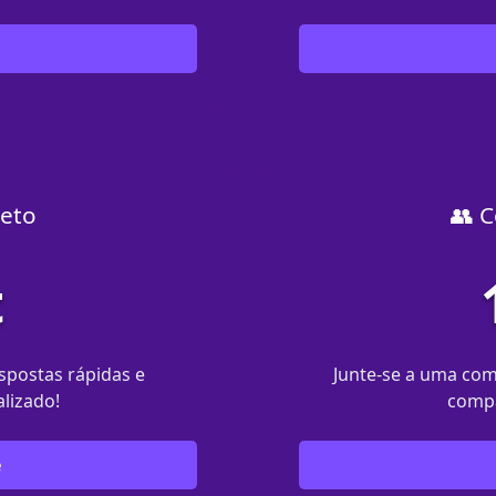
reto
👥 
t
espostas rápidas e
Junte-se a uma com
lizado!
compa
e