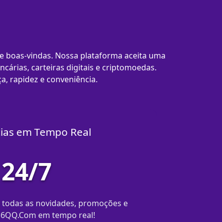
de boas-vindas. Nossa plataforma aceita uma
árias, carteiras digitais e criptomoedas.
, rapidez e conveniência.
cias em Tempo Real
24/7
e todas as novidades, promoções e
 6QQ.Com em tempo real!