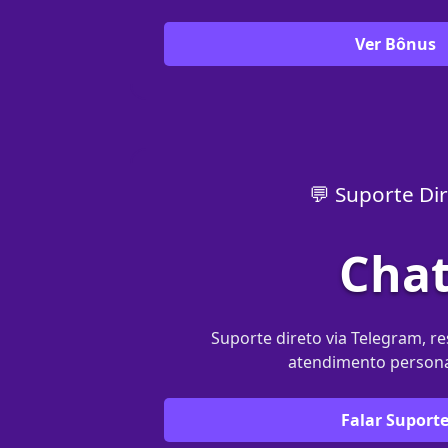
Ver Bônus
💬 Suporte Di
Cha
Suporte direto via Telegram, r
atendimento persona
Falar Suport