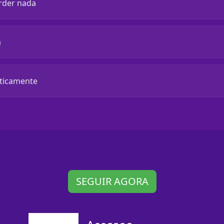
erder nada
a
aticamente
SEGUIR AGORA