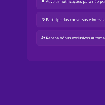
🔔 Ative as notificações para não p
💬 Participe das conversas e interaj
🎁 Receba bônus exclusivos autom