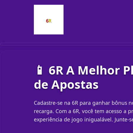
📱 6R A Melhor 
de Apostas
Cadastre-se na 6R para ganhar bônus n
recarga. Com a 6R, você tem acesso a p
experiência de jogo inigualável. Junte-