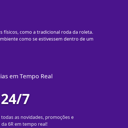
 físicos, como a tradicional roda da roleta.
ambiente como se estivessem dentro de um
cias em Tempo Real
24/7
e todas as novidades, promoções e
 da 6R em tempo real!