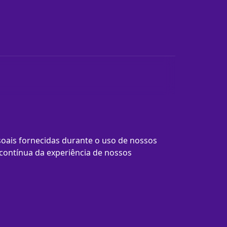
soais fornecidas durante o uso de nossos
 contínua da experiência de nossos