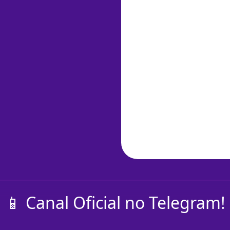
📱 Canal Oficial no Telegram!