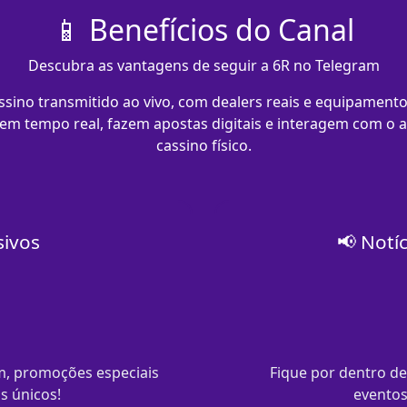
📱 Benefícios do Canal
Descubra as vantagens de seguir a 6R no Telegram
ssino transmitido ao vivo, com dealers reais e equipamentos
m tempo real, fazem apostas digitais e interagem com o 
cassino físico.
sivos
📢 Notí
m, promoções especiais
Fique por dentro d
s únicos!
eventos