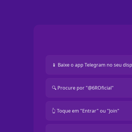
📱 Baixe o app Telegram no seu disp
🔍 Procure por "@6ROficial"
👆 Toque em "Entrar" ou "Join"