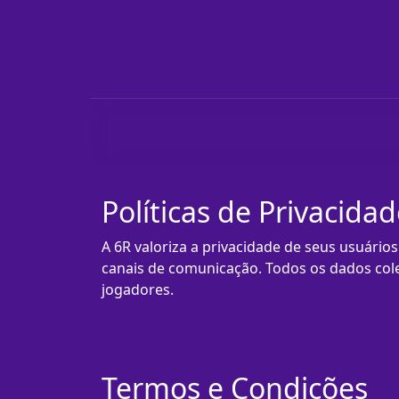
Políticas de Privacida
A 6R valoriza a privacidade de seus usuári
canais de comunicação. Todos os dados cole
jogadores.
Termos e Condições