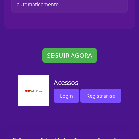
automaticamente
SEGUIR AGORA
Acessos
Login
Registrar-se