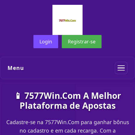
Login
Registrar-se
Menu
📱 7577Win.Com A Melhor
Plataforma de Apostas
Cadastre-se na 7577Win.Com para ganhar bônus
no cadastro e em cada recarga. Com a