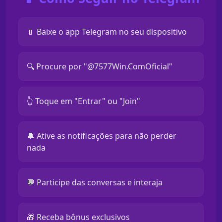
📱 Baixe o app Telegram no seu dispositivo
🔍 Procure por "@7577Win.ComOficial"
👆 Toque em "Entrar" ou "Join"
🔔 Ative as notificações para não perder
nada
💬 Participe das conversas e interaja
🎁 Receba bônus exclusivos