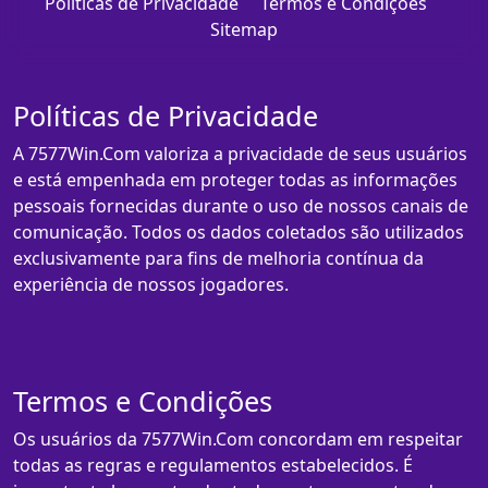
Políticas de Privacidade
Termos e Condições
Sitemap
Políticas de Privacidade
A 7577Win.Com valoriza a privacidade de seus usuários
e está empenhada em proteger todas as informações
pessoais fornecidas durante o uso de nossos canais de
comunicação. Todos os dados coletados são utilizados
exclusivamente para fins de melhoria contínua da
experiência de nossos jogadores.
Termos e Condições
Os usuários da 7577Win.Com concordam em respeitar
todas as regras e regulamentos estabelecidos. É