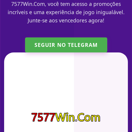
7577Win.Com, você tem acesso a promoções
incríveis e uma experiência de jogo inigualável.
Junte-se aos vencedores agora!
SEGUIR NO TELEGRAM