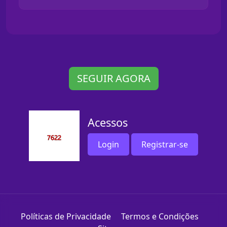
SEGUIR AGORA
Acessos
Login
Registrar-se
Políticas de Privacidade
Termos e Condições