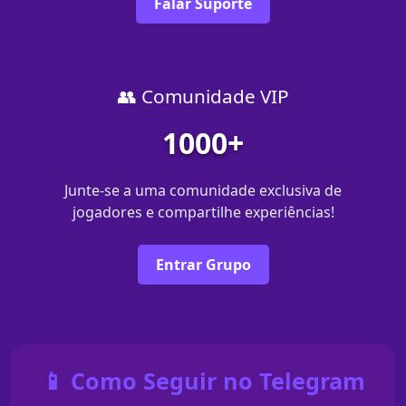
Falar Suporte
👥 Comunidade VIP
1000+
Junte-se a uma comunidade exclusiva de
jogadores e compartilhe experiências!
Entrar Grupo
📱 Como Seguir no Telegram