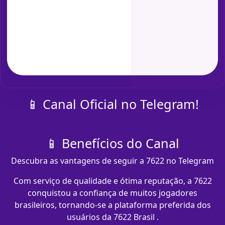
📱 Canal Oficial no Telegram!
📱 Benefícios do Canal
Descubra as vantagens de seguir a 7622 no Telegram
Com serviço de qualidade e ótima reputação, a 7622
conquistou a confiança de muitos jogadores
brasileiros, tornando-se a plataforma preferida dos
usuários da 7622 Brasil .