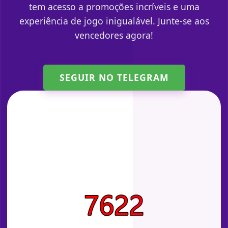
tem acesso a promoções incríveis e uma
experiência de jogo inigualável. Junte-se aos
vencedores agora!
SEGUIR NO TELEGRAM