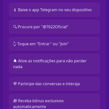
📱 Baixe o app Telegram no seu dispositivo
🔍 Procure por "@7622Oficial"
👆 Toque em "Entrar" ou "Join"
🔔 Ative as notificações para não perder
nada
💬 Participe das conversas e interaja
🎁 Receba bônus exclusivos
automaticamente