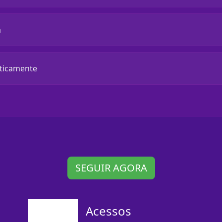
a
aticamente
SEGUIR AGORA
Acessos