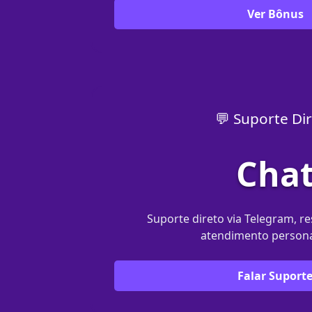
Ver Bônus
💬 Suporte Di
Cha
Suporte direto via Telegram, r
atendimento persona
Falar Suport