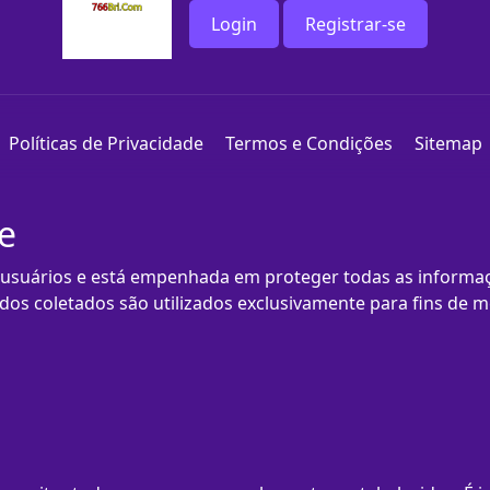
Login
Registrar-se
Políticas de Privacidade
Termos e Condições
Sitemap
de
s usuários e está empenhada em proteger todas as informa
os coletados são utilizados exclusivamente para fins de m