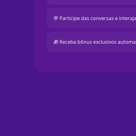
💬 Participe das conversas e interaj
🎁 Receba bônus exclusivos autom