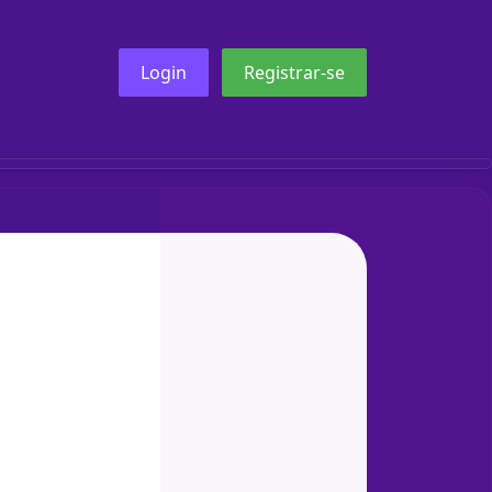
Login
Registrar-se