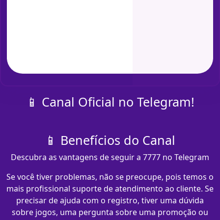
📱 Canal Oficial no Telegram!
📱 Benefícios do Canal
Descubra as vantagens de seguir a 7777 no Telegram
Se você tiver problemas, não se preocupe, pois temos o
mais profissional suporte de atendimento ao cliente. Se
precisar de ajuda com o registro, tiver uma dúvida
sobre jogos, uma pergunta sobre uma promoção ou