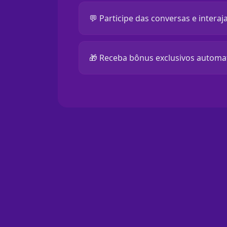
💬 Participe das conversas e interaj
🎁 Receba bônus exclusivos autom