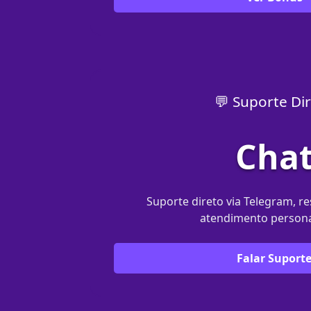
💬 Suporte Di
Cha
Suporte direto via Telegram, r
atendimento persona
Falar Suport