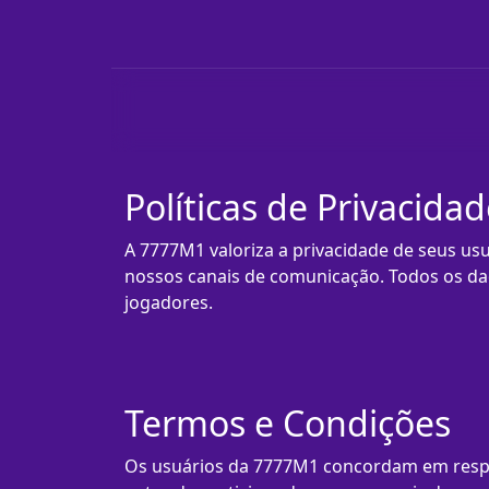
Políticas de Privacida
A 7777M1 valoriza a privacidade de seus u
nossos canais de comunicação. Todos os dad
jogadores.
Termos e Condições
Os usuários da 7777M1 concordam em respei