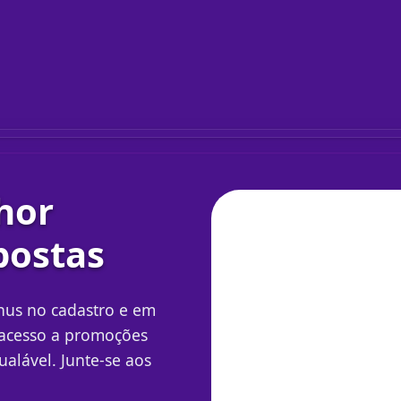
hor
postas
nus no cadastro e em
 acesso a promoções
ualável. Junte-se aos