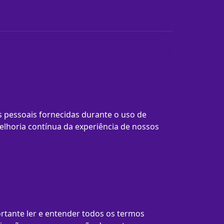
 pessoais fornecidas durante o uso de
elhoria contínua da experiência de nossos
rtante ler e entender todos os termos