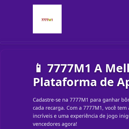
📱 7777M1 A Mel
Plataforma de A
Cadastre-se na 7777M1 para ganhar bô
cada recarga. Com a 7777M1, você tem
incríveis e uma experiência de jogo inig
vencedores agora!