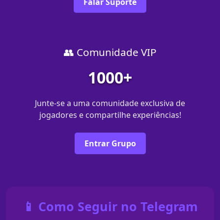
Falar Suporte
👥 Comunidade VIP
1000+
Junte-se a uma comunidade exclusiva de
jogadores e compartilhe experiências!
Entrar Grupo
📱 Como Seguir no Telegram