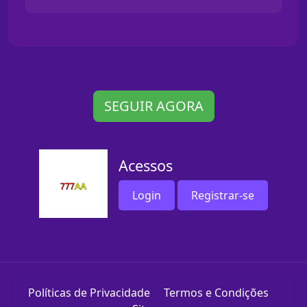
SEGUIR AGORA
Acessos
Login
Registrar-se
Políticas de Privacidade
Termos e Condições