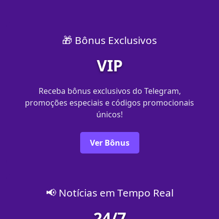
🎁 Bônus Exclusivos
VIP
Receba bônus exclusivos do Telegram,
promoções especiais e códigos promocionais
únicos!
Ver Bônus
📢 Notícias em Tempo Real
24/7