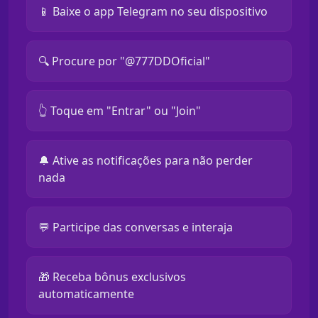
📱 Baixe o app Telegram no seu dispositivo
🔍 Procure por "@777DDOficial"
👆 Toque em "Entrar" ou "Join"
🔔 Ative as notificações para não perder
nada
💬 Participe das conversas e interaja
🎁 Receba bônus exclusivos
automaticamente