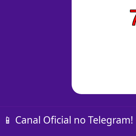
📱 Canal Oficial no Telegram!