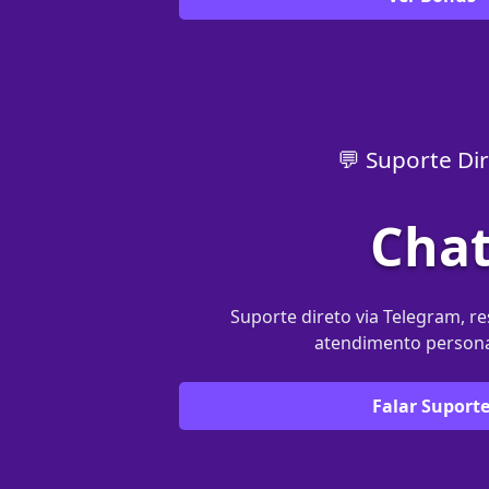
💬 Suporte Di
Cha
Suporte direto via Telegram, r
atendimento persona
Falar Suport