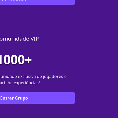
Comunidade VIP
1000+
unidade exclusiva de jogadores e
rtilhe experiências!
Entrar Grupo