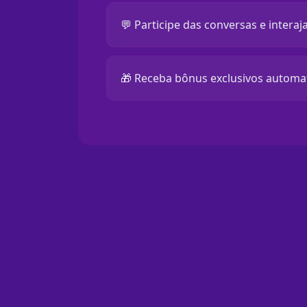
💬 Participe das conversas e interaj
🎁 Receba bônus exclusivos autom