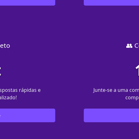
reto
👥 
t
espostas rápidas e
Junte-se a uma com
lizado!
compa
e