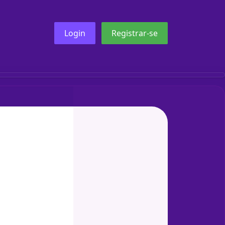
Login
Registrar-se