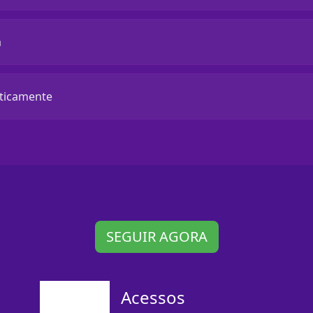
a
aticamente
SEGUIR AGORA
Acessos