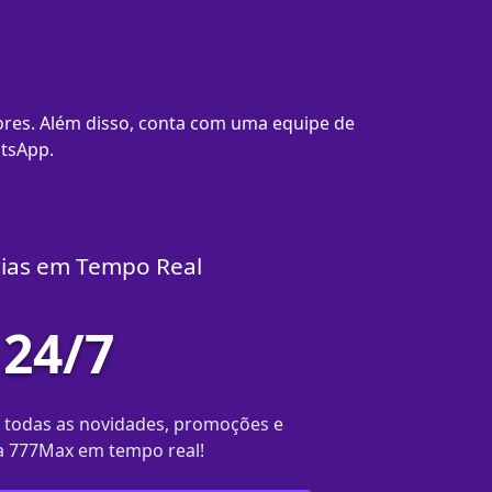
ores. Além disso, conta com uma equipe de
atsApp.
cias em Tempo Real
24/7
e todas as novidades, promoções e
a 777Max em tempo real!