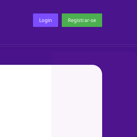
Login
Registrar-se