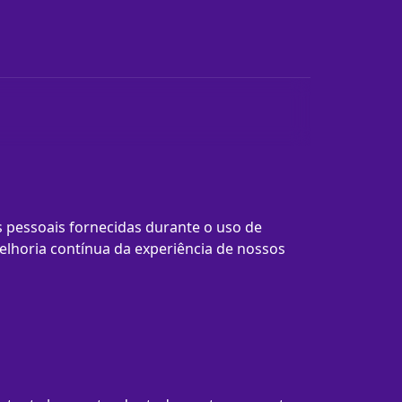
 pessoais fornecidas durante o uso de
elhoria contínua da experiência de nossos