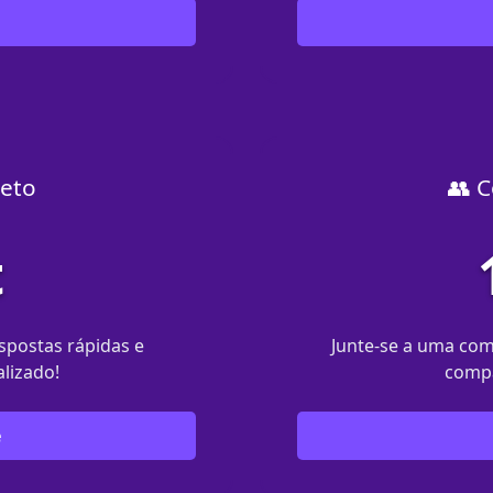
reto
👥 
t
espostas rápidas e
Junte-se a uma com
lizado!
compa
e