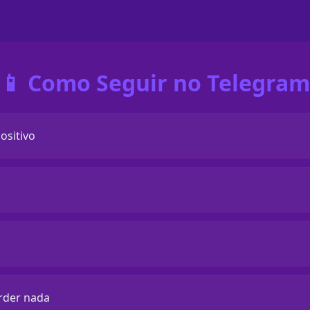
📱 Como Seguir no Telegram
ositivo
erder nada