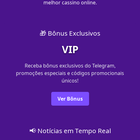
melhor cassino online.
🎁 Bônus Exclusivos
VIP
Receba bônus exclusivos do Telegram,
promoções especiais e códigos promocionais
únicos!
Ver Bônus
📢 Notícias em Tempo Real