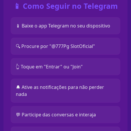
📱 Como Seguir no Telegram
📱 Baixe o app Telegram no seu dispositivo
🔍 Procure por "@777Pg SlotOficial"
👆 Toque em "Entrar" ou "Join"
🔔 Ative as notificações para não perder
nada
💬 Participe das conversas e interaja