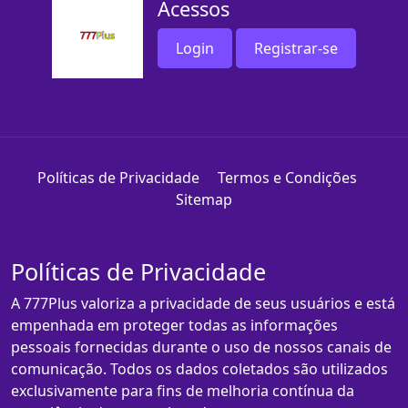
Acessos
Login
Registrar-se
Políticas de Privacidade
Termos e Condições
Sitemap
Políticas de Privacidade
A 777Plus valoriza a privacidade de seus usuários e está
empenhada em proteger todas as informações
pessoais fornecidas durante o uso de nossos canais de
comunicação. Todos os dados coletados são utilizados
exclusivamente para fins de melhoria contínua da