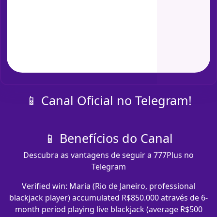
📱 Canal Oficial no Telegram!
📱 Benefícios do Canal
Descubra as vantagens de seguir a 777Plus no
Telegram
Verified win: Maria (Rio de Janeiro, professional
blackjack player) accumulated R$850.000 através de 6-
month period playing live blackjack (average R$500