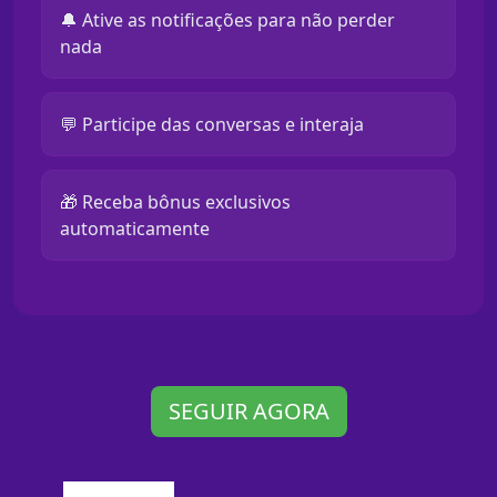
🔔 Ative as notificações para não perder
nada
💬 Participe das conversas e interaja
🎁 Receba bônus exclusivos
automaticamente
SEGUIR AGORA