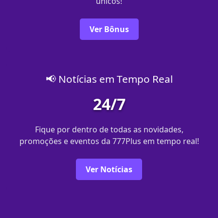
únicos!
Ver Bônus
📢 Notícias em Tempo Real
24/7
Fique por dentro de todas as novidades,
promoções e eventos da 777Plus em tempo real!
Ver Notícias