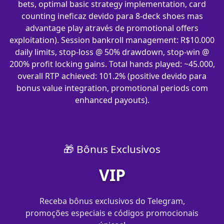
bets, optimal basic strategy implementation, card
counting ineficaz devido para 8-deck shoes mas
advantage play através de promotional offers
exploitation). Session bankroll management: R$10.000
daily limits, stop-loss @ 50% drawdown, stop-win @
200% profit locking gains. Total hands played: ~45.000,
overall RTP achieved: 101.2% (positive devido para
bonus value integration, promotional periods com
enhanced payouts).
🎁 Bônus Exclusivos
VIP
Receba bônus exclusivos do Telegram,
promoções especiais e códigos promocionais