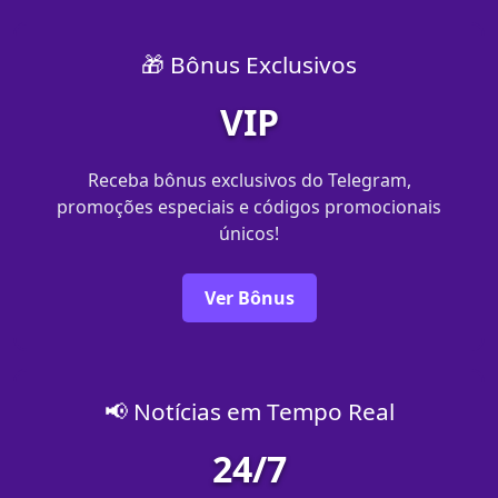
🎁 Bônus Exclusivos
VIP
Receba bônus exclusivos do Telegram,
promoções especiais e códigos promocionais
únicos!
Ver Bônus
📢 Notícias em Tempo Real
24/7