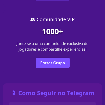
👥 Comunidade VIP
1000+
Junte-se a uma comunidade exclusiva de
jogadores e compartilhe experiências!
Entrar Grupo
📱 Como Seguir no Telegram