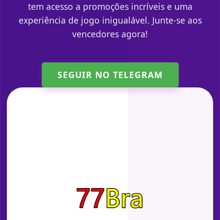
tem acesso a promoções incríveis e uma
experiência de jogo inigualável. Junte-se aos
vencedores agora!
SEGUIR NO TELEGRAM