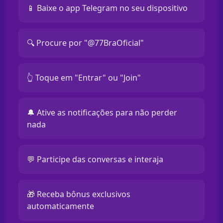
📱 Baixe o app Telegram no seu dispositivo
🔍 Procure por "@77BraOficial"
👆 Toque em "Entrar" ou "Join"
🔔 Ative as notificações para não perder
nada
💬 Participe das conversas e interaja
🎁 Receba bônus exclusivos
automaticamente