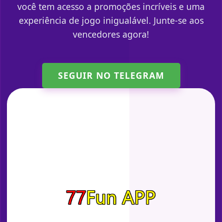
você tem acesso a promoções incríveis e uma
experiência de jogo inigualável. Junte-se aos
vencedores agora!
SEGUIR NO TELEGRAM