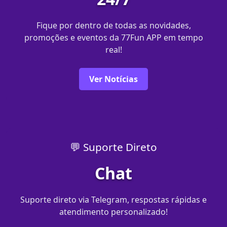
Fique por dentro de todas as novidades,
promoções e eventos da 77Fun APP em tempo
real!
Ver Notícias
💬 Suporte Direto
Chat
Suporte direto via Telegram, respostas rápidas e
atendimento personalizado!