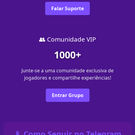
Falar Suporte
👥 Comunidade VIP
1000+
Junte-se a uma comunidade exclusiva de
jogadores e compartilhe experiências!
Entrar Grupo
📱 Como Seguir no Telegram