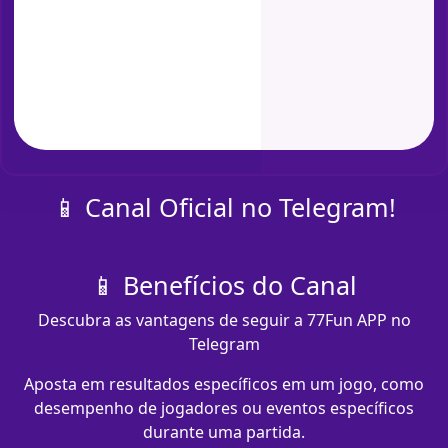
📱 Canal Oficial no Telegram!
📱 Benefícios do Canal
Descubra as vantagens de seguir a 77Fun APP no
Telegram
Aposta em resultados específicos em um jogo, como
desempenho de jogadores ou eventos específicos
durante uma partida.