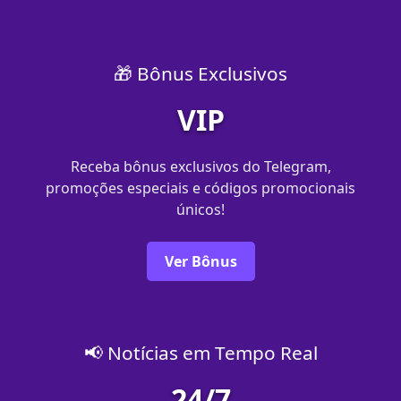
🎁 Bônus Exclusivos
VIP
Receba bônus exclusivos do Telegram,
promoções especiais e códigos promocionais
únicos!
Ver Bônus
📢 Notícias em Tempo Real
24/7