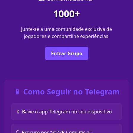
1000+
Junte-se a uma comunidade exclusiva de
jogadores e compartilhe experiências!
Entrar Grupo
📱 Como Seguir no Telegram
📱 Baixe o app Telegram no seu dispositivo
🔍 Procure por "@77R ComOficial"