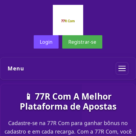
Login
Registrar-se
Menu
📱 77R Com A Melhor
Plataforma de Apostas
Cadastre-se na 77R Com para ganhar bônus no
cadastro e em cada recarga. Com a 77R Com, você