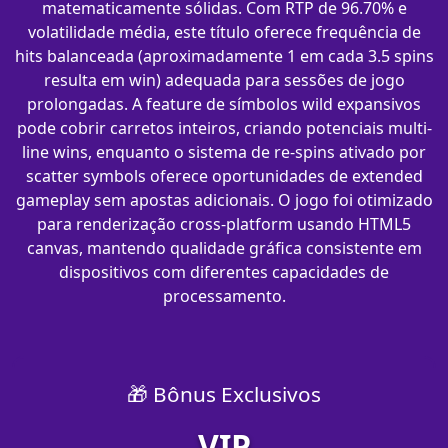
matematicamente sólidas. Com RTP de 96.70% e
volatilidade média, este título oferece frequência de
hits balanceada (aproximadamente 1 em cada 3.5 spins
resulta em win) adequada para sessões de jogo
prolongadas. A feature de símbolos wild expansivos
pode cobrir carretos inteiros, criando potenciais multi-
line wins, enquanto o sistema de re-spins ativado por
scatter symbols oferece oportunidades de extended
gameplay sem apostas adicionais. O jogo foi otimizado
para renderização cross-platform usando HTML5
canvas, mantendo qualidade gráfica consistente em
dispositivos com diferentes capacidades de
processamento.
🎁 Bônus Exclusivos
VIP