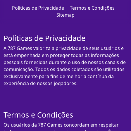
Políticas de Privacidade
Termos e Condições
Sitemap
Políticas de Privacidade
A 787 Games valoriza a privacidade de seus usuários e
está empenhada em proteger todas as informações
pessoais fornecidas durante o uso de nossos canais de
comunicação. Todos os dados coletados são utilizados
exclusivamente para fins de melhoria contínua da
experiência de nossos jogadores.
Termos e Condições
Os usuários da 787 Games concordam em respeitar