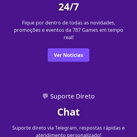
24/7
Fique por dentro de todas as novidades,
promoções e eventos da 787 Games em tempo
real!
Ver Notícias
💬 Suporte Direto
Chat
Suporte direto via Telegram, respostas rápidas e
atendimento personalizado!