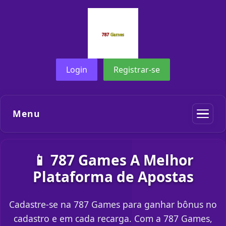
Login
Registrar-se
Menu
📱 787 Games A Melhor
Plataforma de Apostas
Cadastre-se na 787 Games para ganhar bônus no
cadastro e em cada recarga. Com a 787 Games,