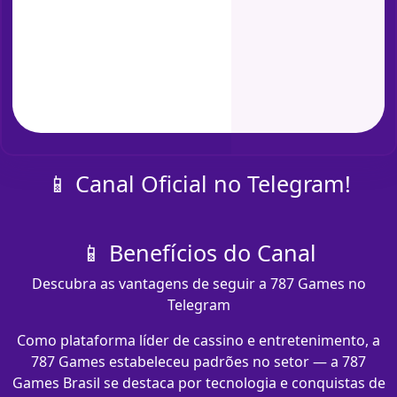
📱 Canal Oficial no Telegram!
📱 Benefícios do Canal
Descubra as vantagens de seguir a 787 Games no
Telegram
Como plataforma líder de cassino e entretenimento, a
787 Games estabeleceu padrões no setor — a 787
Games Brasil se destaca por tecnologia e conquistas de