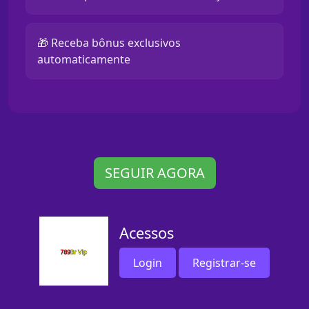
🎁 Receba bônus exclusivos
automaticamente
SEGUIR AGORA
Acessos
Login
Registrar-se