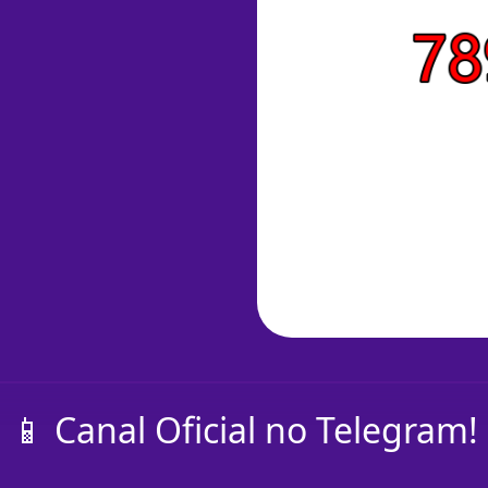
📱 Canal Oficial no Telegram!