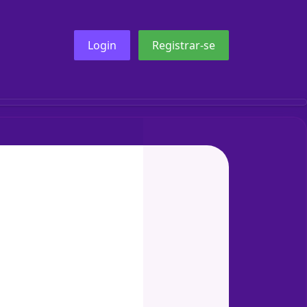
Login
Registrar-se