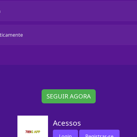
a
aticamente
SEGUIR AGORA
Acessos
Login
Registrar-se