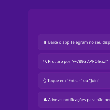
📱 Baixe o app Telegram no seu disp
🔍 Procure por "@789G APPOficial"
👆 Toque em "Entrar" ou "Join"
🔔 Ative as notificações para não p