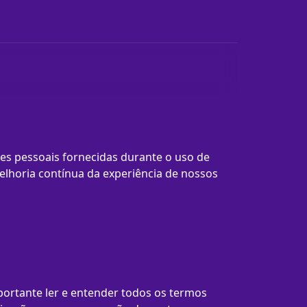
es pessoais fornecidas durante o uso de
elhoria contínua da experiência de nossos
ortante ler e entender todos os termos