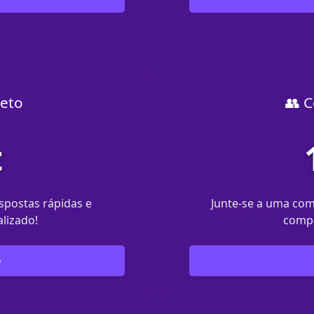
reto
👥 
t
espostas rápidas e
Junte-se a uma com
lizado!
compa
e