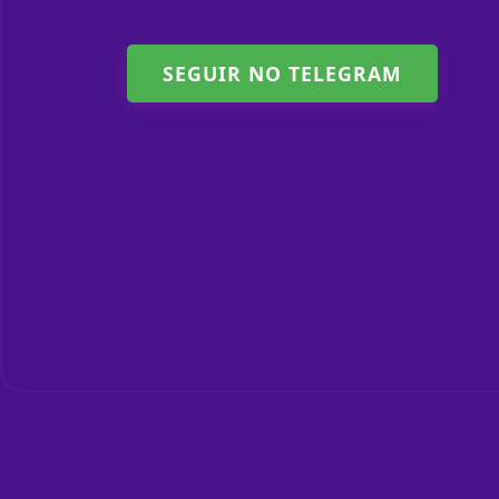
SEGUIR NO TELEGRAM