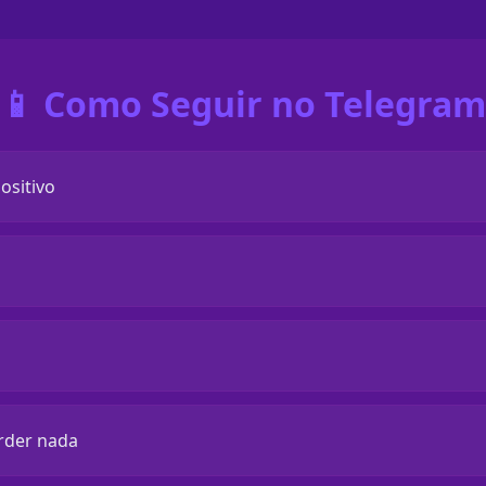
📱 Como Seguir no Telegram
ositivo
erder nada