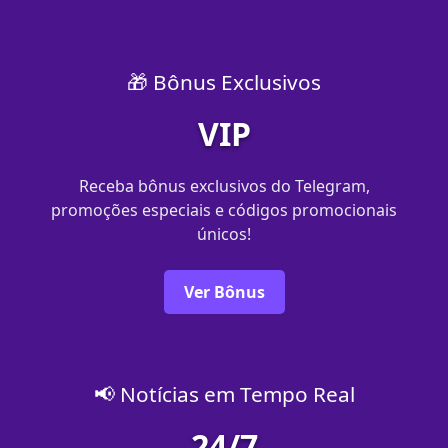
🎁 Bônus Exclusivos
VIP
Receba bônus exclusivos do Telegram,
promoções especiais e códigos promocionais
únicos!
Ver Bônus
📢 Notícias em Tempo Real
24/7