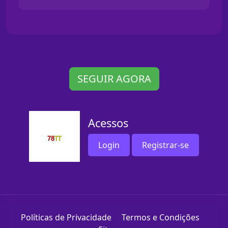
SEGUIR AGORA
Acessos
Login
Registrar-se
Políticas de Privacidade
Termos e Condições