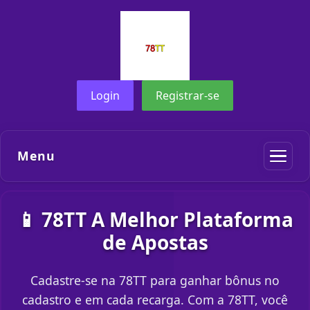
Login
Registrar-se
Menu
📱 78TT A Melhor Plataforma
de Apostas
Cadastre-se na 78TT para ganhar bônus no
cadastro e em cada recarga. Com a 78TT, você