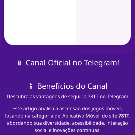
📱 Canal Oficial no Telegram!
📱 Benefícios do Canal
Descubra as vantagens de seguir a 78TT no Telegram
Este artigo analisa a ascensão dos jogos móveis,
focando na categoria de 'Aplicativo Móvel' do site
78TT
,
abordando sua diversidade, acessibilidade, interação
social e inovações contínuas.