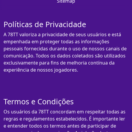
Sitemap
Políticas de Privacidade
A 78TT valoriza a privacidade de seus usuários e está
empenhada em proteger todas as informações
pessoais fornecidas durante o uso de nossos canais de
comunicação. Todos os dados coletados são utilizados
exclusivamente para fins de melhoria contínua da
experiência de nossos jogadores.
Termos e Condições
Os usuários da 78TT concordam em respeitar todas as
regras e regulamentos estabelecidos. É importante ler
e entender todos os termos antes de participar de