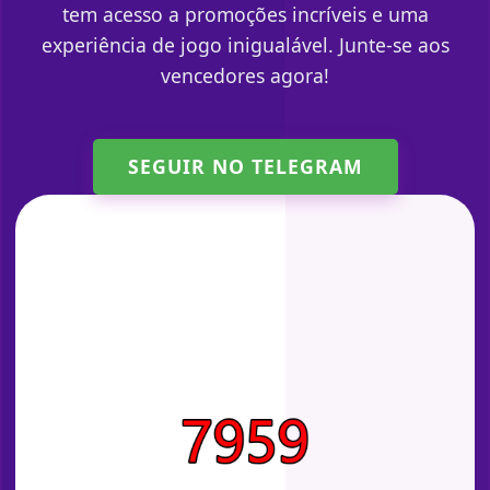
tem acesso a promoções incríveis e uma
experiência de jogo inigualável. Junte-se aos
vencedores agora!
SEGUIR NO TELEGRAM