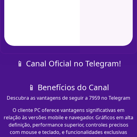
📱 Canal Oficial no Telegram!
📱 Benefícios do Canal
Descubra as vantagens de seguir a 7959 no Telegram
O cliente PC oferece vantagens significativas em
relação às versões mobile e navegador. Gráficos em alta
definição, performance superior, controles precisos
com mouse e teclado, e funcionalidades exclusivas