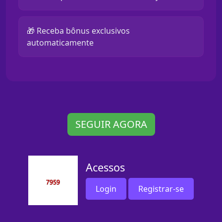
🎁 Receba bônus exclusivos
automaticamente
SEGUIR AGORA
Acessos
Login
Registrar-se