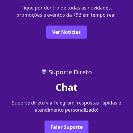
Fique por dentro de todas as novidades,
promoções e eventos da 79B em tempo real!
Ver Notícias
💬 Suporte Direto
Chat
Suporte direto via Telegram, respostas rápidas e
atendimento personalizado!
Falar Suporte