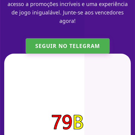
acesso a promoções incríveis e uma experiência
de jogo inigualável. Junte-se aos vencedores
agora!
SEGUIR NO TELEGRAM