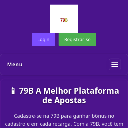
Login
Registrar-se
Menu
📱 79B A Melhor Plataforma
de Apostas
Cadastre-se na 79B para ganhar bônus no
cadastro e em cada recarga. Com a 79B, você tem