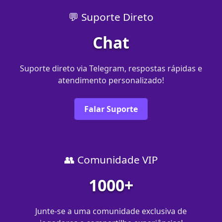
💬 Suporte Direto
Chat
Suporte direto via Telegram, respostas rápidas e
atendimento personalizado!
Falar Suporte
👥 Comunidade VIP
1000+
Junte-se a uma comunidade exclusiva de