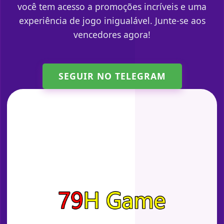
você tem acesso a promoções incríveis e uma
experiência de jogo inigualável. Junte-se aos
vencedores agora!
SEGUIR NO TELEGRAM