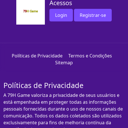
Acessos
Login
Registrar-se
Políticas de Privacidade
Termos e Condições
Sitemap
Políticas de Privacidade
A 79H Game valoriza a privacidade de seus usuários e
está empenhada em proteger todas as informações
pessoais fornecidas durante o uso de nossos canais de
comunicação. Todos os dados coletados são utilizados
exclusivamente para fins de melhoria contínua da