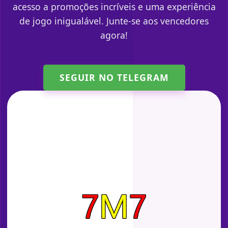
acesso a promoções incríveis e uma experiência
de jogo inigualável. Junte-se aos vencedores
agora!
SEGUIR NO TELEGRAM