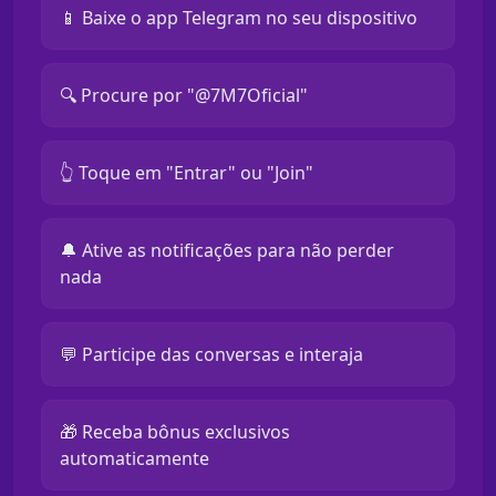
📱 Baixe o app Telegram no seu dispositivo
🔍 Procure por "@7M7Oficial"
👆 Toque em "Entrar" ou "Join"
🔔 Ative as notificações para não perder
nada
💬 Participe das conversas e interaja
🎁 Receba bônus exclusivos
automaticamente