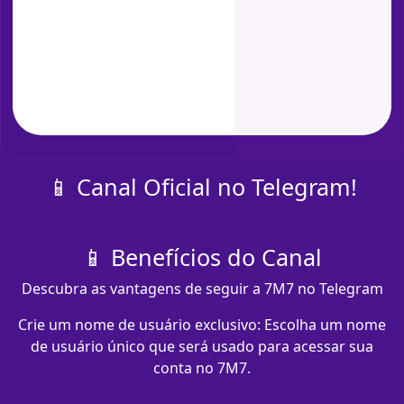
📱 Canal Oficial no Telegram!
📱 Benefícios do Canal
Descubra as vantagens de seguir a 7M7 no Telegram
Crie um nome de usuário exclusivo: Escolha um nome
de usuário único que será usado para acessar sua
conta no 7M7.