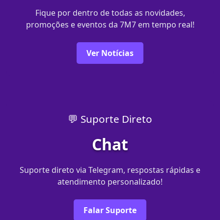
Fique por dentro de todas as novidades,
promoções e eventos da 7M7 em tempo real!
Ver Notícias
💬 Suporte Direto
Chat
Suporte direto via Telegram, respostas rápidas e
atendimento personalizado!
Falar Suporte