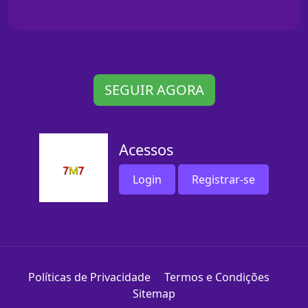
SEGUIR AGORA
Acessos
Login
Registrar-se
Políticas de Privacidade
Termos e Condições
Sitemap