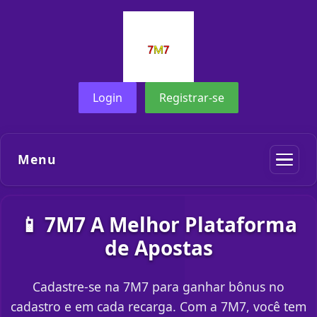
Login
Registrar-se
Menu
📱 7M7 A Melhor Plataforma
de Apostas
Cadastre-se na 7M7 para ganhar bônus no
cadastro e em cada recarga. Com a 7M7, você tem