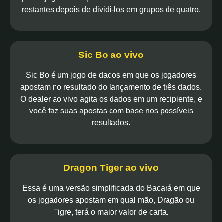
restantes depois de dividi-los em grupos de quatro.
Sic Bo ao vivo
Sic Bo é um jogo de dados em que os jogadores
apostam no resultado do lançamento de três dados.
O dealer ao vivo agita os dados em um recipiente, e
você faz suas apostas com base nos possíveis
resultados.
Dragon Tiger ao vivo
Essa é uma versão simplificada do Bacará em que
os jogadores apostam em qual mão, Dragão ou
Tigre, terá o maior valor de carta.