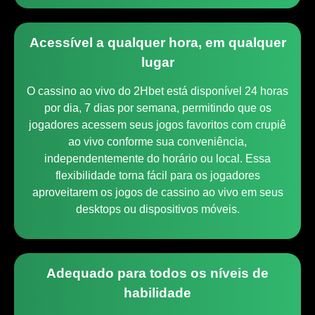
Acessível a qualquer hora, em qualquer
lugar
O cassino ao vivo do 2Hbet está disponível 24 horas
por dia, 7 dias por semana, permitindo que os
jogadores acessem seus jogos favoritos com crupiê
ao vivo conforme sua conveniência,
independentemente do horário ou local. Essa
flexibilidade torna fácil para os jogadores
aproveitarem os jogos de cassino ao vivo em seus
desktops ou dispositivos móveis.
Adequado para todos os níveis de
habilidade