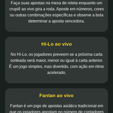
Faça suas apostas na mesa de roleta enquanto um
crupiê ao vivo gira a roda. Aposte em números, cores
ou outras combinações específicas e observe a bola
determinar a aposta vencedora.
Hi-Lo ao vivo
No Hi-Lo, os jogadores preveem se a próxima carta
sorteada será maior, menor ou igual à carta anterior.
É um jogo simples, mas divertido, com ação em ritmo
acelerado.
Fantan ao vivo
Fantan é um jogo de apostas asiático tradicional em
que os jogadores apostam no número de contadores