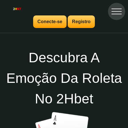
Conecte-se
Registro
Descubra A
Emoção Da Roleta
No 2Hbet