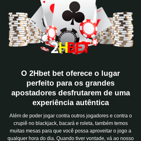
O 2Hbet bet oferece o lugar
perfeito para os grandes
apostadores desfrutarem de uma
experiência autêntica
Além de poder jogar contra outros jogadores e contra o
crupiê no blackjack, bacará e roleta, também temos
muitas mesas para que você possa aproveitar o jogo a
qualquer hora do dia. Quando tiver vontade, vá ao nosso