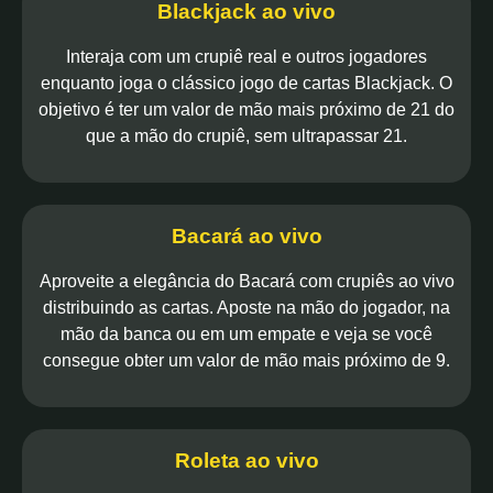
Blackjack ao vivo
Interaja com um crupiê real e outros jogadores
enquanto joga o clássico jogo de cartas Blackjack. O
objetivo é ter um valor de mão mais próximo de 21 do
que a mão do crupiê, sem ultrapassar 21.
Bacará ao vivo
Aproveite a elegância do Bacará com crupiês ao vivo
distribuindo as cartas. Aposte na mão do jogador, na
mão da banca ou em um empate e veja se você
consegue obter um valor de mão mais próximo de 9.
Roleta ao vivo