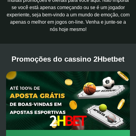
muitas promoções e ofertas para você aqui. Não importa
se você está apenas começando ou se é um jogador
experiente, seja bem-vindo a um mundo de emoção, com
apenas o melhor em jogos on-line. Venha e junte-se a
nós hoje mesmo!
Promoções do cassino 2Hbetbet