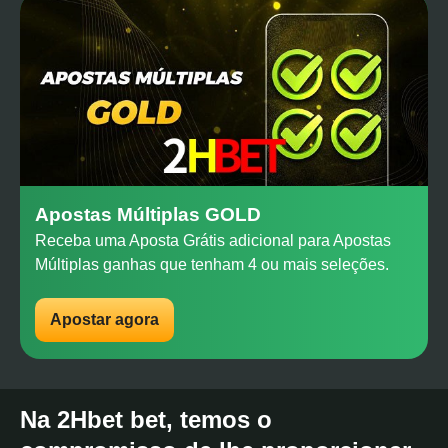
Apostas Múltiplas GOLD
Receba uma Aposta Grátis adicional para Apostas
Múltiplas ganhas que tenham 4 ou mais seleções.
Apostar agora
Na 2Hbet bet, temos o