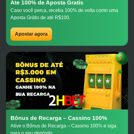
Ate 100% de Aposta Gratis
Caso você perca, receba 100% de volta como uma
Aposta Grátis de até R$100.
Apostar agora
Bônus de Recarga – Cassino 100%
Ative o Bônus de Recarga – Cassino 100% e siga
para o seu depósito.