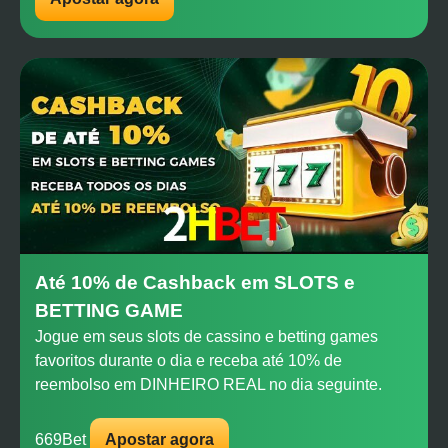
Até 10% de Cashback em SLOTS e
BETTING GAME
Jogue em seus slots de cassino e betting games
favoritos durante o dia e receba até 10% de
reembolso em DINHEIRO REAL no dia seguinte.
669Bet
Apostar agora