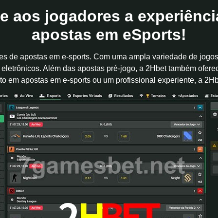
e aos jogadores a experiênc
apostas em eSports!
s de apostas em e-sports. Com uma ampla variedade de jogos 
s eletrônicos. Além das apostas pré-jogo, a 2Hbet também ofere
to em apostas em e-sports ou um profissional experiente, a 2H