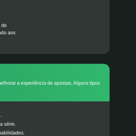
 de
ado aos
elhorar a experiência de apostas. Alguns tipos
.
 série.
abilidades.