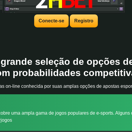
Conecte-se
Registro
 grande seleção de opções de
om probabilidades competitiv
s on-line conhecida por suas amplas opções de apostas esport
cobre uma ampla gama de jogos populares de e-sports. Alguns d
rjogos