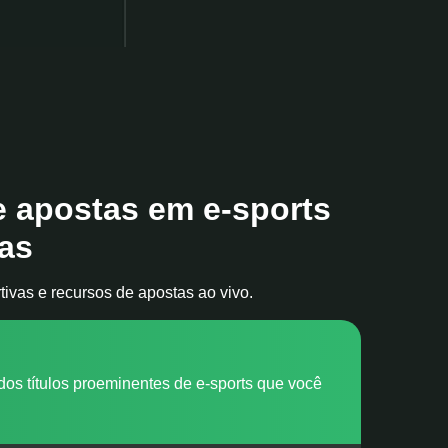
 apostas em e-sports
as
ivas e recursos de apostas ao vivo.
os títulos proeminentes de e-sports que você