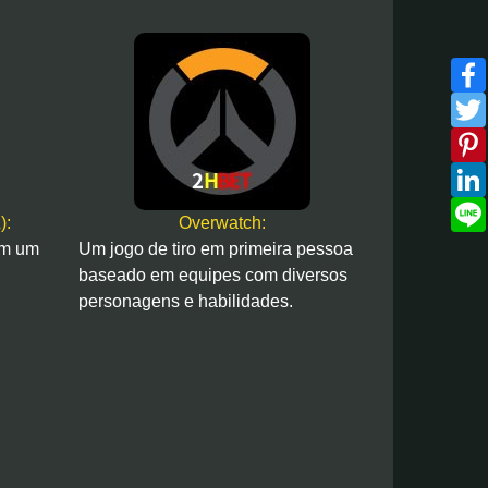
):
Overwatch:
om um
Um jogo de tiro em primeira pessoa
baseado em equipes com diversos
personagens e habilidades.