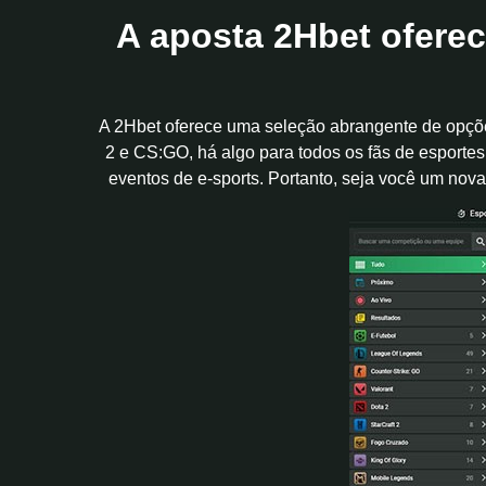
A aposta 2Hbet oferec
A 2Hbet oferece uma seleção abrangente de opçõe
2 e CS:GO, há algo para todos os fãs de esporte
eventos de e-sports. Portanto, seja você um nova