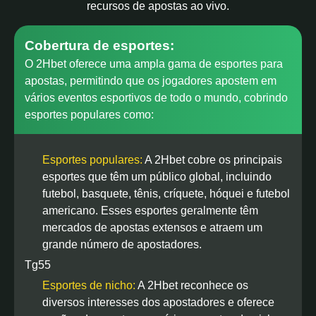
recursos de apostas ao vivo.
Cobertura de esportes:
O 2Hbet oferece uma ampla gama de esportes para
apostas, permitindo que os jogadores apostem em
vários eventos esportivos de todo o mundo, cobrindo
esportes populares como:
Esportes populares:
A 2Hbet cobre os principais
esportes que têm um público global, incluindo
futebol, basquete, tênis, críquete, hóquei e futebol
americano. Esses esportes geralmente têm
mercados de apostas extensos e atraem um
grande número de apostadores.
Tg55
Esportes de nicho:
A 2Hbet reconhece os
diversos interesses dos apostadores e oferece