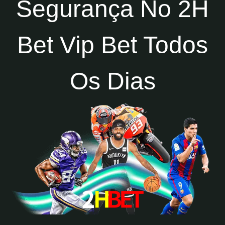
Segurança No 2H
Bet Vip Bet Todos
Os Dias